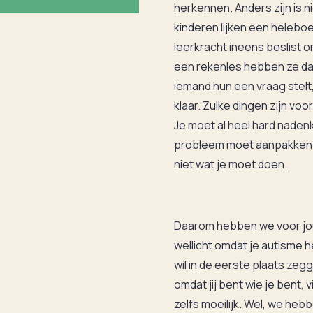
herkennen. Anders zijn is ni
kinderen lijken een heleboe
leerkracht ineens beslist
een rekenles hebben ze da
iemand hun een vraag stel
klaar. Zulke dingen zijn voo
Je moet al heel hard naden
probleem moet aanpakken e
niet wat je moet doen.
Daarom hebben we voor jou 
wellicht omdat je autisme 
wil in de eerste plaats zegge
omdat jij bent wie je bent, 
zelfs moeilijk. Wel, we heb