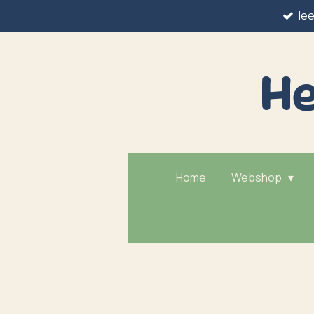
le
Ga
direct
naar
He
de
hoofdinhoud
Home
Webshop