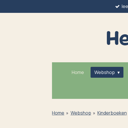
le
Ga
direct
naar
He
de
hoofdinhoud
Home
Webshop
Home
»
Webshop
»
Kinderboeken