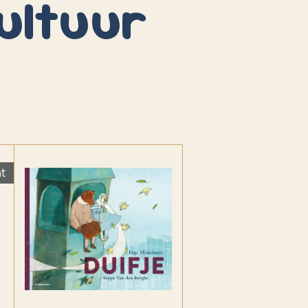
ultuur
ht