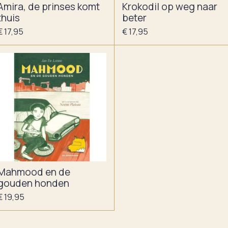
Amira, de prinses komt
Krokodil op weg naar
thuis
beter
€ 17,95
€ 17,95
Mahmood en de
gouden honden
€ 19,95