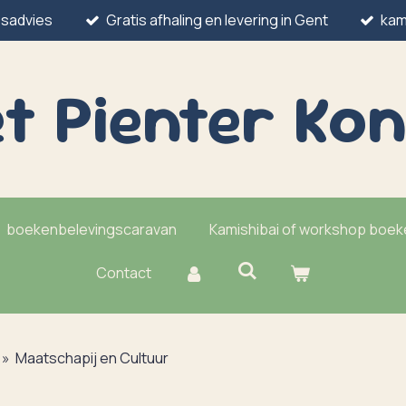
esadvies
Gratis afhaling en levering in Gent
kam
t Pienter
Kon
boekenbelevingscaravan
Kamishibai of workshop boe
Contact
»
Maatschapij en Cultuur