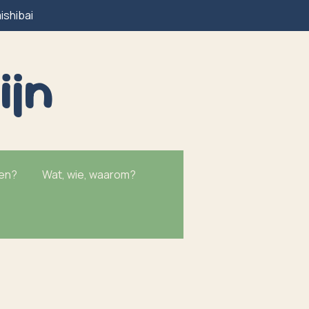
ishibai
ijn
ken?
Wat, wie, waarom?