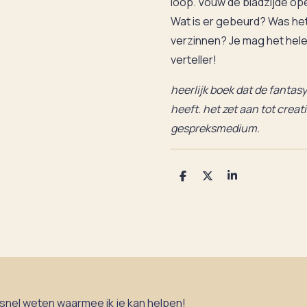
loop. Vouw de bladzijde ope
Wat is er gebeurd? Was het
verzinnen? Je mag het helem
verteller!
heerlijk boek dat de fantasy 
heeft. het zet aan tot creat
gespreksmedium.
D
D
S
e
e
h
l
e
a
e
l
r
n
e
 snel weten waarmee ik je kan helpen!