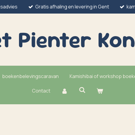
esadvies
Gratis afhaling en levering in Gent
kam
t Pienter
Kon
boekenbelevingscaravan
Kamishibai of workshop boe
Contact