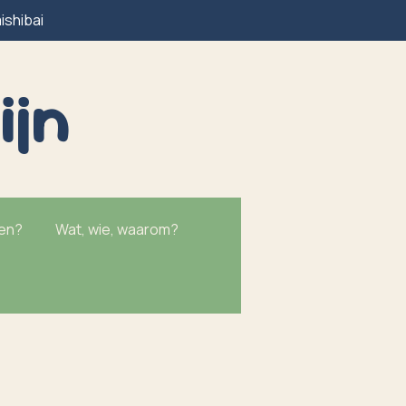
ishibai
ijn
ken?
Wat, wie, waarom?