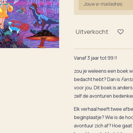
Uitverkocht
Vanaf 3 jaar tot 99 !!
zou je weleens een boek will
bedacht hebt? Dan is
Fanta
voor jou. Dit boek is ander
zelf de avonturen bedenken 
Elk verhaal heeft twee afbe
beginplaatje? Wie is de h
avontuur zich af? Hoe gaat 