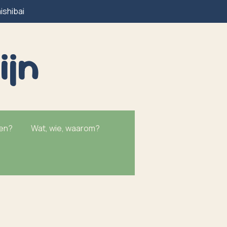
ishibai
ijn
ken?
Wat, wie, waarom?