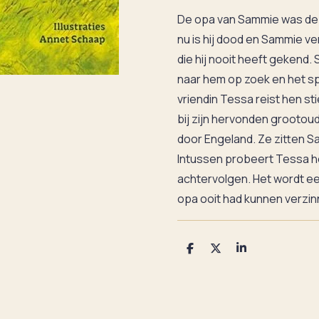
De opa van Sammie was de b
nu is hij dood en Sammie ve
die hij nooit heeft gekend
naar hem op zoek en het sp
vriendin Tessa reist hen s
bij zijn hervonden grootoud
door Engeland. Ze zitten S
Intussen probeert Tessa he
achtervolgen. Het wordt ee
opa ooit had kunnen verzin
D
D
S
e
e
h
l
e
a
e
l
r
n
e