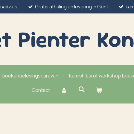
esadvies
Gratis afhaling en levering in Gent
kam
t Pienter
Kon
boekenbelevingscaravan
Kamishibai of workshop boe
Contact