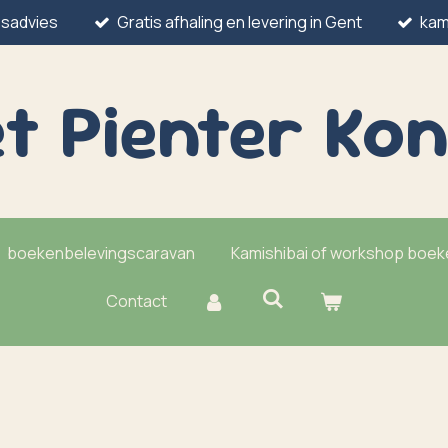
esadvies
Gratis afhaling en levering in Gent
kam
t Pienter
Kon
boekenbelevingscaravan
Kamishibai of workshop boe
Contact