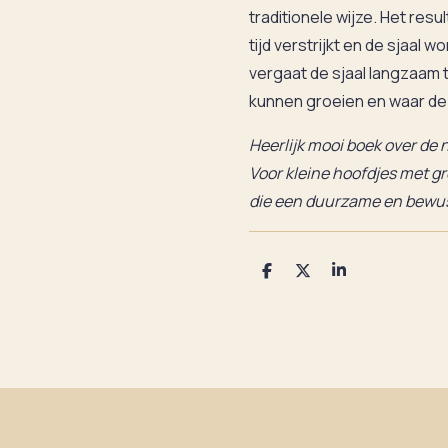
traditionele wijze. Het resu
tijd verstrijkt en de sjaal
vergaat de sjaal langzaam 
kunnen groeien en waar de
Heerlijk mooi boek over de 
Voor kleine hoofdjes met g
die een duurzame en bewust
D
D
S
e
e
h
l
e
a
e
l
r
n
e