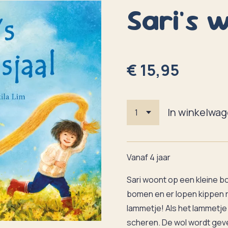
Sari's w
€ 15,95
In winkelwa
Vanaf 4 jaar
Sari woont op een kleine bo
bomen en er lopen kippen r
lammetje! Als het lammetje g
scheren. De wol wordt gev