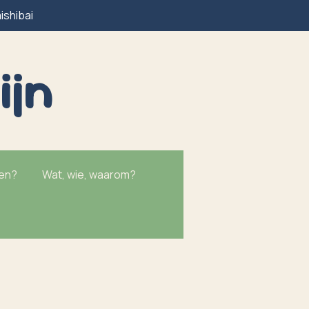
ishibai
ijn
ken?
Wat, wie, waarom?