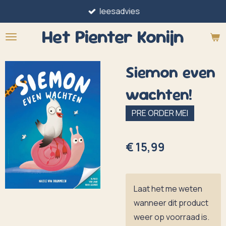
leesadvies
Ga
direct
Het Pienter
Konijn
naar
de
Siemon even
hoofdinhoud
wachten!
PRE ORDER MEI
€ 15,99
Laat het me weten
wanneer dit product
weer op voorraad is.