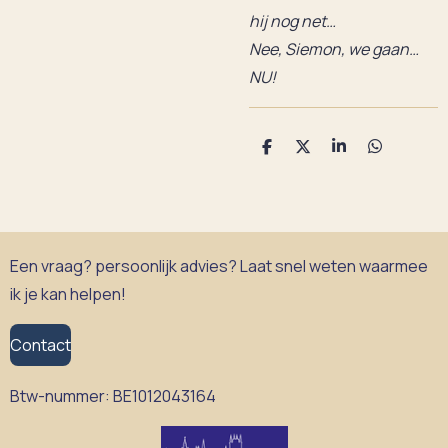
hij nog net…
Nee, Siemon, we gaan…
NU!
D
D
S
D
e
e
h
e
l
e
a
l
e
l
r
e
n
e
n
Een vraag? persoonlijk advies? Laat snel weten waarmee
ik je kan helpen!
Contact
Btw-nummer:
BE1012043164