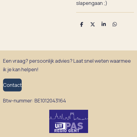
slapengaan ;)
D
D
S
D
e
e
h
e
l
e
a
l
e
l
r
e
n
e
n
Een vraag? persoonlijk advies? Laat snel weten waarmee
ik je kan helpen!
Contact
Btw-nummer:
BE1012043164