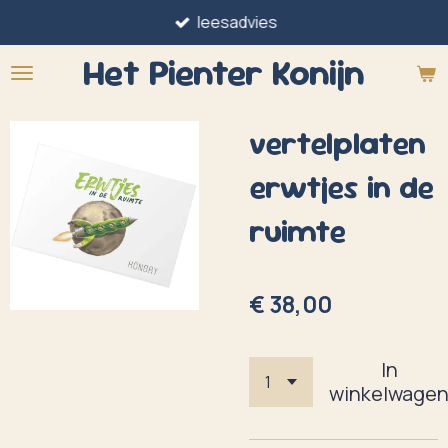
leesadvies
Ga
direct
Het Pienter
Konijn
naar
de
vertelplaten
hoofdinhoud
erwtjes in de
ruimte
€ 38,00
In
winkelwage