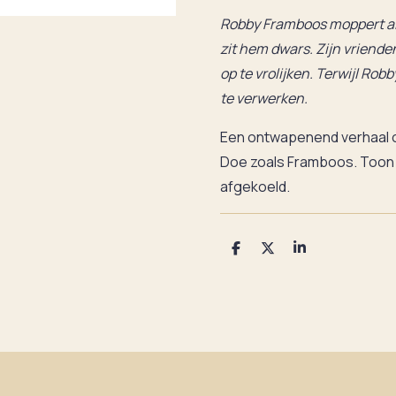
Robby Framboos moppert al 
zit hem dwars. Zijn vriend
op te vrolijken. Terwijl Robb
te verwerken.
Een ontwapenend verhaal o
Doe zoals Framboos. Toon w
afgekoeld.
D
D
S
e
e
h
l
e
a
e
l
r
n
e