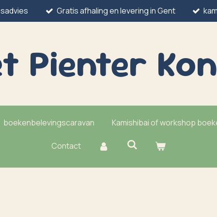
esadvies
Gratis afhaling en levering in Gent
kam
t Pienter
Kon
boekenbelevingscaravan
Kamishibai of workshop boe
Contact