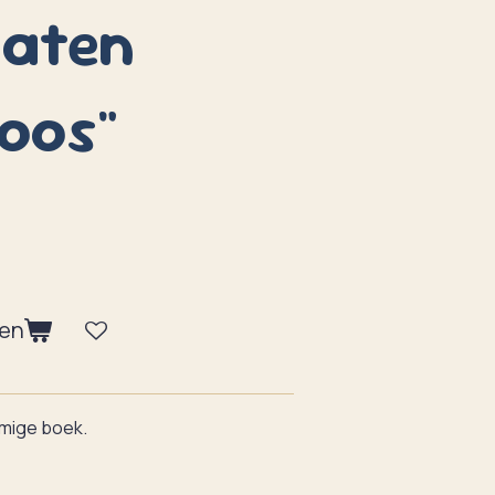
laten
oos"
gen
namige boek.