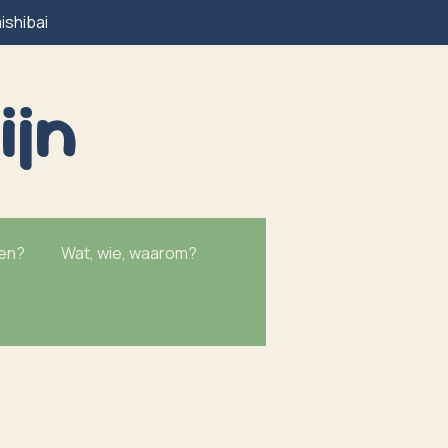
ishibai
ijn
ken?
Wat, wie, waarom?