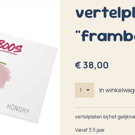
vertelp
"framb
€ 38,00
In winkelwa
vertelplaten bij het gelijk
Vanaf 3.5 jaar