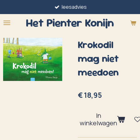
leesadvies
Ga
direct
Het Pienter
Konijn
naar
de
Krokodil
hoofdinhoud
mag niet
meedoen
€ 18,95
In
winkelwagen