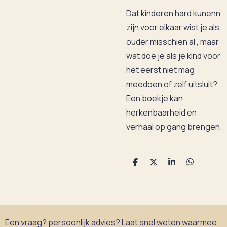
Dat kinderen hard kunenn
zijn voor elkaar wist je als
ouder misschien al , maar
wat doe je als je kind voor
het eerst niet mag
meedoen of zelf uitsluit?
Een boekje kan
herkenbaarheid en
verhaal op gang brengen.
D
D
S
D
e
e
h
e
l
e
a
l
e
l
r
e
n
e
n
Een vraag? persoonlijk advies? Laat snel weten waarmee