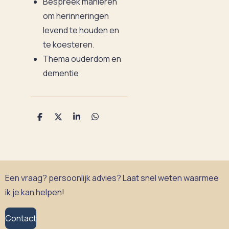
Bespreek manieren
om herinneringen
levend te houden en
te koesteren.
Thema ouderdom en
dementie
D
D
S
D
e
e
h
e
l
e
a
l
e
l
r
e
n
e
n
Een vraag? persoonlijk advies? Laat snel weten waarmee
ik je kan helpen!
Contact