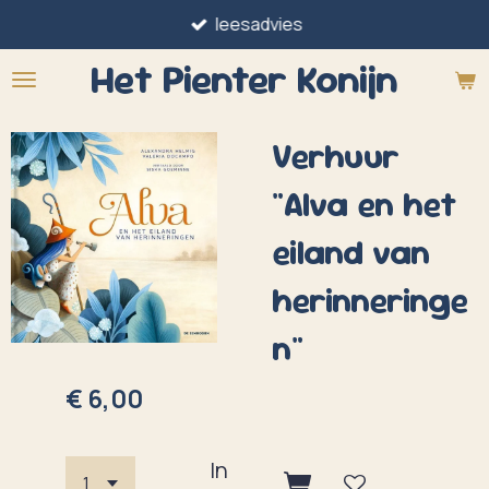
leesadvies
Ga
direct
Het Pienter
Konijn
naar
de
Verhuur
hoofdinhoud
"Alva en het
eiland van
herinneringe
n"
€ 6,00
In