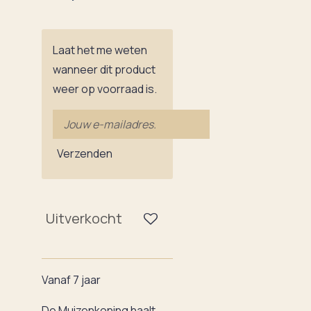
Laat het me weten
wanneer dit product
weer op voorraad is.
Verzenden
Uitverkocht
Vanaf 7 jaar
De Muizenkoning haalt