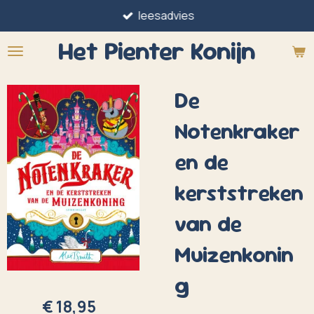
leesadvies
Ga
direct
Het Pienter
Konijn
naar
de
De
hoofdinhoud
Notenkraker
en de
kerststreken
van de
Muizenkonin
g
€ 18,95