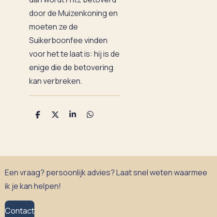
door de Muizenkoning en
moeten ze de
Suikerboonfee vinden
voor het te laat is: hij is de
enige die de betovering
kan verbreken.
D
D
S
D
e
e
h
e
l
e
a
l
e
l
r
e
n
e
n
Een vraag? persoonlijk advies? Laat snel weten waarmee
ik je kan helpen!
Contact