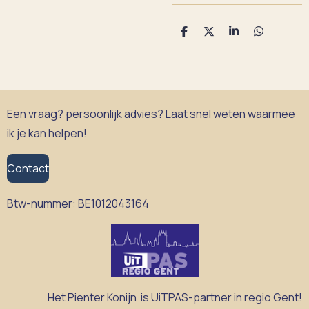
D
D
S
D
e
e
h
e
l
e
a
l
e
l
r
e
n
e
n
Een vraag? persoonlijk advies? Laat snel weten waarmee
ik je kan helpen!
Contact
Btw-nummer:
BE1012043164
Het Pienter Konijn is UiTPAS-partner in regio Gent!