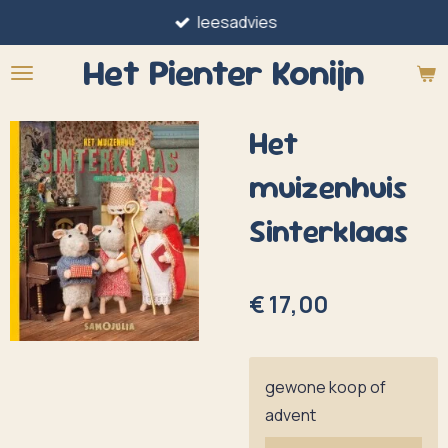
leesadvies
Ga
direct
Het Pienter
Konijn
naar
de
Het
hoofdinhoud
muizenhuis
Sinterklaas
€ 17,00
gewone koop of
advent