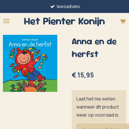
leesadvies
Ga
direct
Het Pienter
Konijn
naar
de
Anna en de
hoofdinhoud
herfst
€ 15,95
Laat het me weten
wanneer dit product
weer op voorraad is.