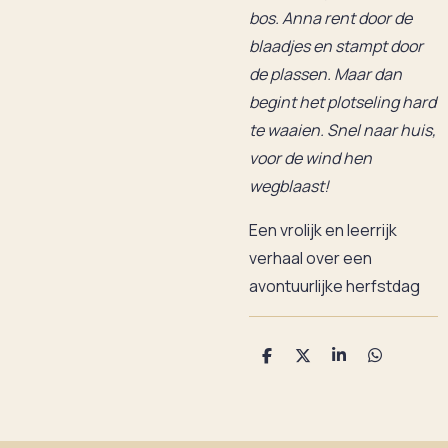
bos. Anna rent door de
blaadjes en stampt door
de plassen. Maar dan
begint het plotseling hard
te waaien. Snel naar huis,
voor de wind hen
wegblaast!
Een vrolijk en leerrijk
verhaal over een
avontuurlijke herfstdag
D
D
S
D
e
e
h
e
l
e
a
l
e
l
r
e
n
e
n