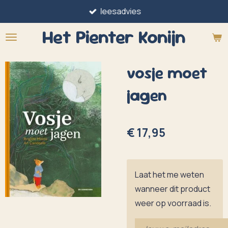
leesadvies
Ga
direct
Het Pienter
Konijn
naar
de
vosje moet
hoofdinhoud
jagen
€ 17,95
Laat het me weten
wanneer dit product
weer op voorraad is.