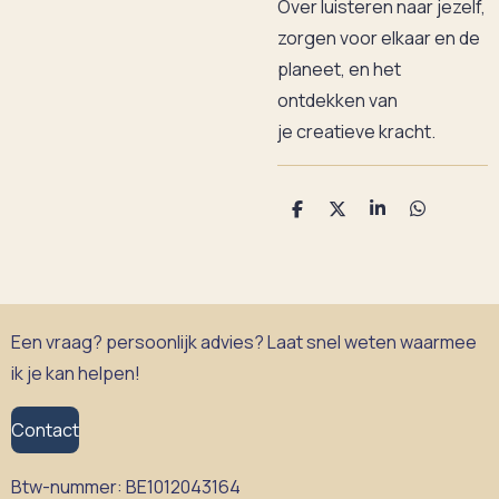
Over luisteren naar jezelf,
zorgen voor elkaar en de
planeet, en het
ontdekken van
je creatieve kracht.
D
D
S
D
e
e
h
e
l
e
a
l
e
l
r
e
n
e
n
Een vraag? persoonlijk advies? Laat snel weten waarmee
ik je kan helpen!
Contact
Btw-nummer:
BE1012043164