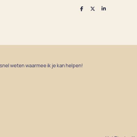
D
D
S
e
e
h
l
e
a
e
l
r
n
e
 snel weten waarmee ik je kan helpen!