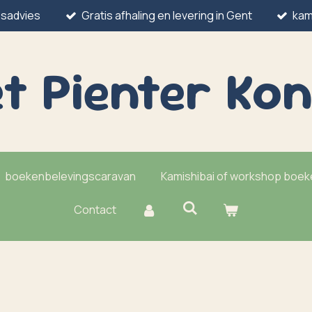
esadvies
Gratis afhaling en levering in Gent
kam
t Pienter
Kon
boekenbelevingscaravan
Kamishibai of workshop boe
Contact