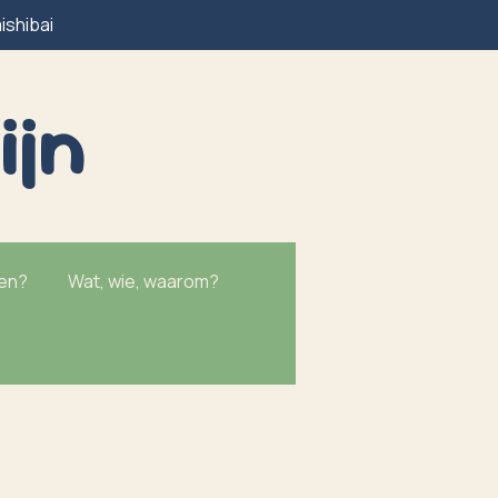
ishibai
ijn
ken?
Wat, wie, waarom?