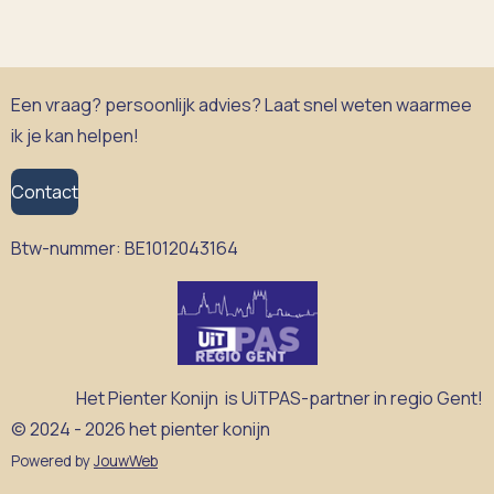
l
e
a
l
e
l
r
e
n
e
n
Een vraag? persoonlijk advies? Laat snel weten waarmee
ik je kan helpen!
Contact
Btw-nummer:
BE1012043164
Het Pienter Konijn is UiTPAS-partner in regio Gent!
© 2024 - 2026 het pienter konijn
Powered by
JouwWeb