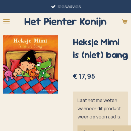
leesadvies
Ga
direct
Het Pienter
Konijn
naar
de
Heksje Mimi
hoofdinhoud
is (niet) bang
€ 17,95
Laat het me weten
wanneer dit product
weer op voorraad is.