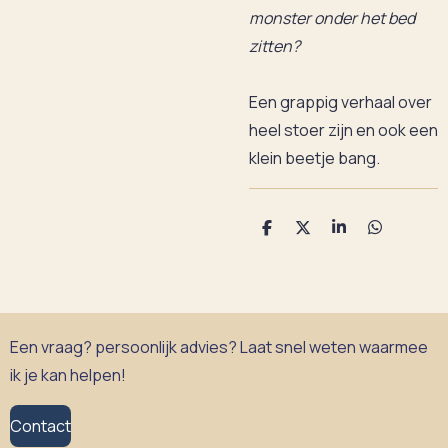
monster onder het bed
zitten?
Een grappig verhaal over
heel stoer zijn en ook een
klein beetje bang.
D
D
S
D
e
e
h
e
l
e
a
l
e
l
r
e
n
e
n
Een vraag? persoonlijk advies? Laat snel weten waarmee
ik je kan helpen!
Contact