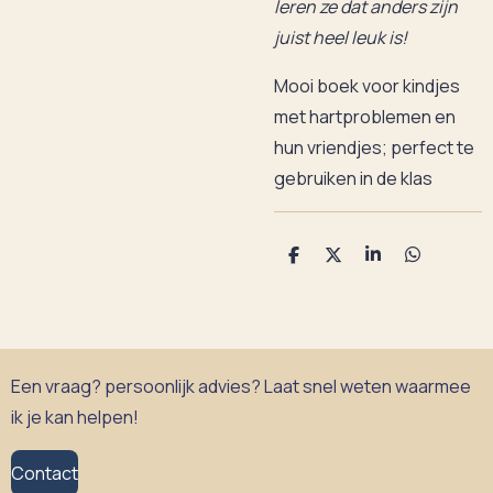
leren ze dat anders zijn
juist heel leuk is!
Mooi boek voor kindjes
met hartproblemen en
hun vriendjes; perfect te
gebruiken in de klas
D
D
S
D
e
e
h
e
l
e
a
l
e
l
r
e
n
e
n
Een vraag? persoonlijk advies? Laat snel weten waarmee
ik je kan helpen!
Contact