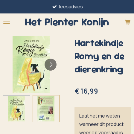
leesadvies
Ga
direct
Het Pienter
Konijn
naar
de
Hartekindje
hoofdinhoud
Romy en de
dierenkring
€ 16,99
Laat het me weten
wanneer dit product
weer op voorraad is.