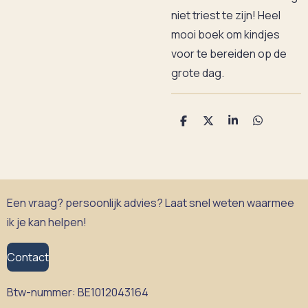
niet triest te zijn! Heel
mooi boek om kindjes
voor te bereiden op de
grote dag.
D
D
S
D
e
e
h
e
l
e
a
l
e
l
r
e
n
e
n
Een vraag? persoonlijk advies? Laat snel weten waarmee
ik je kan helpen!
Contact
Btw-nummer:
BE1012043164