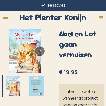
leesadvies
Ga
direct
Het Pienter
Konijn
naar
de
Abel en Lot
hoofdinhoud
gaan
verhuizen
€ 19,95
Laat het me weten
wanneer dit product
weer op voorraad is.