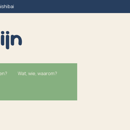
ishibai
ijn
ken?
Wat, wie, waarom?