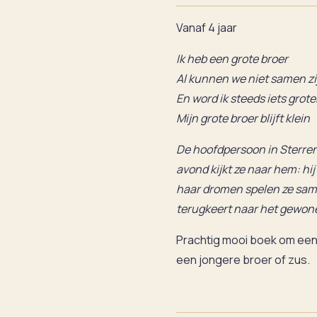
Vanaf 4 jaar
Ik heb een grote broer
Al kunnen we niet samen zi
En word ik steeds iets grote
Mijn grote broer blijft klein
De hoofdpersoon in Sterrenk
avond kijkt ze naar hem: hij 
haar dromen spelen ze same
terugkeert naar het gewone
Prachtig mooi boek om een 
een jongere broer of zus.