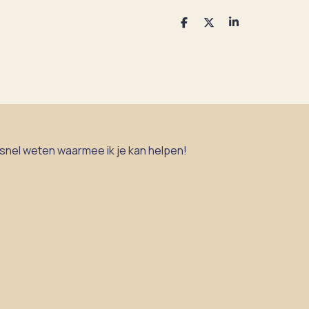
D
D
S
e
e
h
l
e
a
e
l
r
n
e
 snel weten waarmee ik je kan helpen!