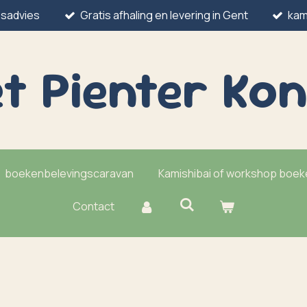
esadvies
Gratis afhaling en levering in Gent
kam
t Pienter
Kon
boekenbelevingscaravan
Kamishibai of workshop boe
Contact