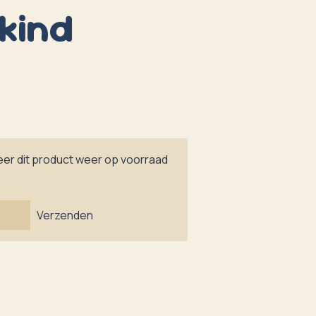
kind
er dit product weer op voorraad
Verzenden