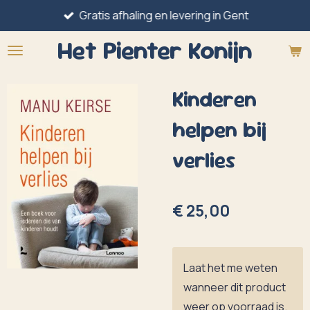
Gratis afhaling en levering in Gent
Ga
direct
Het Pienter
Konijn
naar
de
Kinderen
hoofdinhoud
helpen bij
verlies
€ 25,00
Laat het me weten
wanneer dit product
weer op voorraad is.