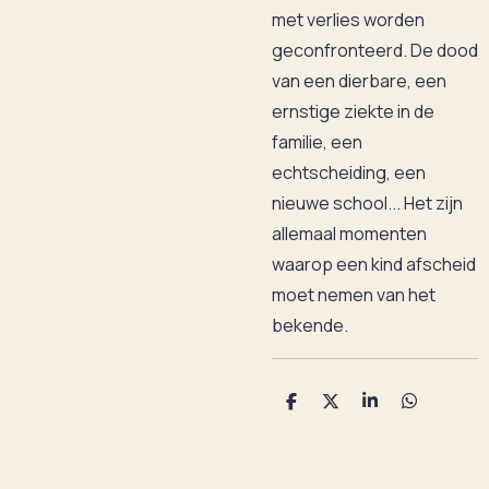
met verlies worden
geconfronteerd. De dood
van een dierbare, een
ernstige ziekte in de
familie, een
echtscheiding, een
nieuwe school... Het zijn
allemaal momenten
waarop een kind afscheid
moet nemen van het
bekende.
D
D
S
D
e
e
h
e
l
e
a
l
e
l
r
e
n
e
n