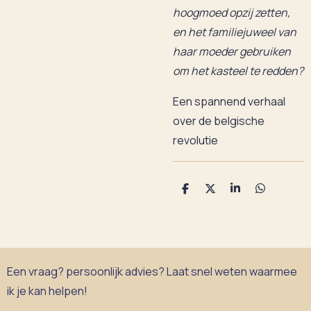
hoogmoed opzij zetten,
en het familiejuweel van
haar moeder gebruiken
om het kasteel te redden?
Een spannend verhaal
over de belgische
revolutie
D
D
S
D
e
e
h
e
l
e
a
l
e
l
r
e
n
e
n
Een vraag? persoonlijk advies? Laat snel weten waarmee
ik je kan helpen!