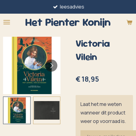
leesadvies
Ga
direct
Het Pienter
Konijn
naar
de
Victoria
hoofdinhoud
Vilein
€ 18,95
Laat het me weten
wanneer dit product
weer op voorraad is.