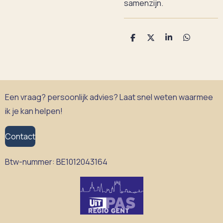
samenzijn.
D
D
S
D
e
e
h
e
l
e
a
l
e
l
r
e
n
e
n
Een vraag? persoonlijk advies? Laat snel weten waarmee
ik je kan helpen!
Contact
Btw-nummer:
BE1012043164