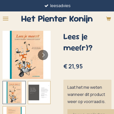
leesadvies
Ga
direct
Het Pienter
Konijn
naar
de
Lees je
hoofdinhoud
mee(r)?
€ 21,95
Laat het me weten
wanneer dit product
weer op voorraad is.