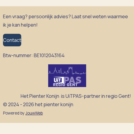
n
e
n
Een vraag? persoonlijk advies? Laat snel weten waarmee
ik je kan helpen!
Contact
Btw-nummer:
BE1012043164
Het Pienter Konijn is UiTPAS-partner in regio Gent!
© 2024 - 2026 het pienter konijn
Powered by
JouwWeb