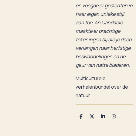
en voegde er gedichten in
haar eigen unieke stijl
aan toe. An Candaele
maakte er prachtige
tekeningen bij die je doen
verlangen naar herfstige
boswandelingen en de
geur van natte bladeren.
Multiculturele
verhalenbundel over de
natuur
D
D
S
D
e
e
h
e
l
e
a
l
e
l
r
e