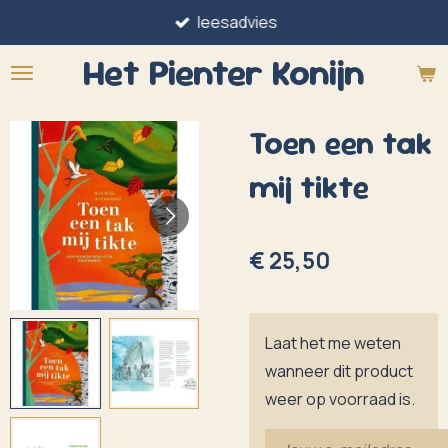
leesadvies
Ga
direct
Het Pienter
Konijn
naar
de
Toen een tak
hoofdinhoud
mij tikte
€ 25,50
Laat het me weten
wanneer dit product
weer op voorraad is.