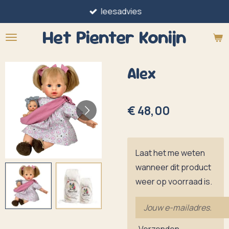
leesadvies
Ga
direct
Het Pienter
Konijn
naar
de
Alex
hoofdinhoud
€ 48,00
Laat het me weten
wanneer dit product
weer op voorraad is.
Verzenden