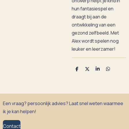
ontwerp helpt je kind in
hun fantasiespel en
draagt bij aan de
ontwikkeling van een
gezond zelfbeeld. Met
Alex wordt spelen nog
leuker en leerzamer!
D
D
S
D
e
e
h
e
l
e
a
l
e
l
r
e
n
e
n
Een vraag? persoonlijk advies? Laat snel weten waarmee
ik je kan helpen!
Contact