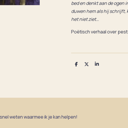
bed en denkt aan de ogen in
duwen hem als hij schrijft, 
het niet ziet…
Poëtisch verhaal over pest
D
D
S
e
e
h
l
e
a
e
l
r
n
e
 snel weten waarmee ik je kan helpen!