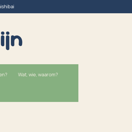
ishibai
ijn
ken?
Wat, wie, waarom?