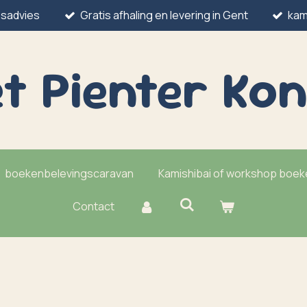
esadvies
Gratis afhaling en levering in Gent
kam
t Pienter
Kon
boekenbelevingscaravan
Kamishibai of workshop boe
Contact