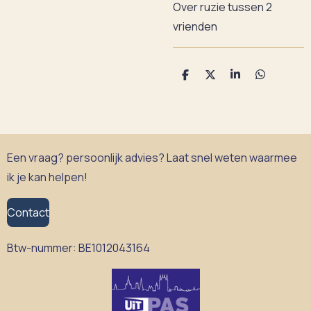
Over ruzie tussen 2
vrienden
D
D
S
D
e
e
h
e
l
e
a
l
e
l
r
e
n
e
n
Een vraag? persoonlijk advies? Laat snel weten waarmee
ik je kan helpen!
Contact
Btw-nummer:
BE1012043164