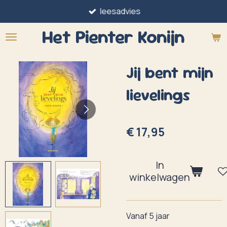
leesadvies
Ga
direct
Het Pienter
Konijn
naar
de
Jij bent mijn
hoofdinhoud
lievelings
€ 17,95
In
winkelwagen
Vanaf 5 jaar