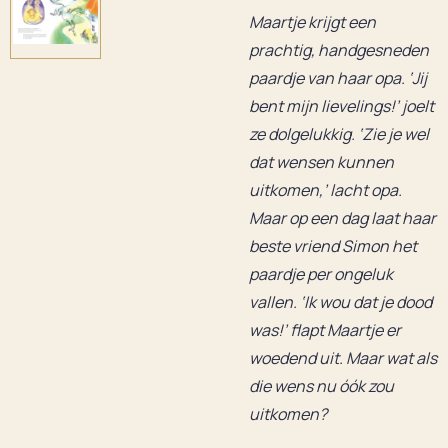
Maartje krijgt een
prachtig, handgesneden
paardje van haar opa. ‘Jij
bent mijn lievelings!’ joelt
ze dolgelukkig. ‘Zie je wel
dat wensen kunnen
uitkomen,’ lacht opa.
Maar op een dag laat haar
beste vriend Simon het
paardje per ongeluk
vallen. ‘Ik wou dat je dood
was!’ flapt Maartje er
woedend uit. Maar wat als
die wens nu óók zou
uitkomen?