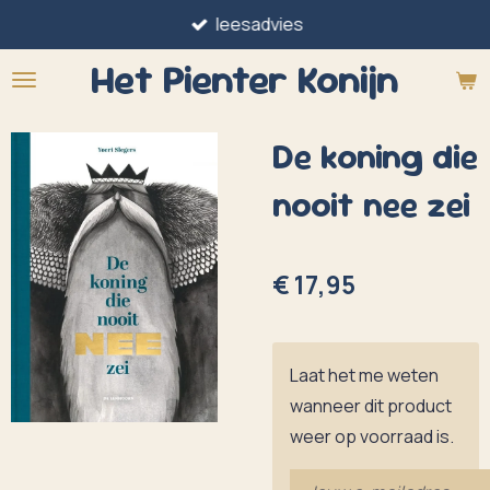
leesadvies
Ga
direct
Het Pienter
Konijn
naar
de
De koning die
hoofdinhoud
nooit nee zei
€ 17,95
Laat het me weten
wanneer dit product
weer op voorraad is.