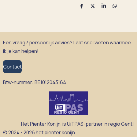
D
D
S
D
e
e
h
e
l
e
a
l
e
l
r
e
n
e
n
Een vraag? persoonlijk advies? Laat snel weten waarmee
ik je kan helpen!
Contact
Btw-nummer:
BE1012043164
Het Pienter Konijn is UiTPAS-partner in regio Gent!
© 2024 - 2026 het pienter konijn